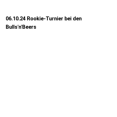
06.10.24 Rookie-Turnier bei den
Bulls'n'Beers
Screenshot 2024-10-23 142851
Screenshot 2024-10-23 143029
WhatsApp Bild 2024-10-23 um 10.06.47_d57adadc
WhatsApp Bild 2024-10-23 um 10.06.48_eacc9e03
WhatsApp Bild 2024-10-23 um 10.06.47_2b75df7c
WhatsApp Bild 2024-10-23 um 10.06.47_68e2d16d