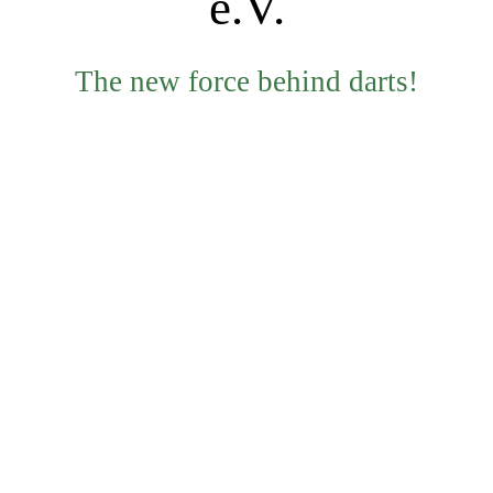
e.V.
The new forc
e behind darts!