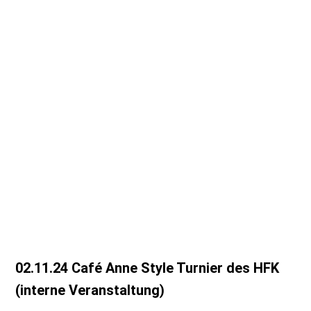
IMG_20241116_000604
IMG_20241116_000630
IMG_20241116_000401
IMG_20241116_000228
IMG_20241116_000038
IMG_20241115_235955
02.11.24 Café Anne Style Turnier des HFK
(interne Veranstaltung)