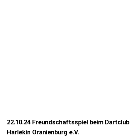
WhatsApp Bild 2024-11-17 um 13.05.55_d68c20a8
WhatsApp Bild 2024-11-17 um 13.05.55_81112a61
WhatsApp Bild 2024-11-17 um 13.05.53_fd8e4327
WhatsApp Bild 2024-11-17 um 13.05.53_f3208aa5
WhatsApp Bild 2024-11-17 um 13.05.53_3bf58653
WhatsApp Bild 2024-11-17 um 13.05.52_c7f61b82
22.10.24 Freundschaftsspiel beim Dartclub
Harlekin Oranienburg e.V.