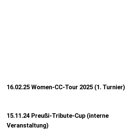
IMG_8765
IMG_8770
IMG_8767
IMG_20250301_153055
IMG_8772
16.02.25 Women-CC-Tour 2025 (1. Turnier)
15.11.24 Preußi-Tribute-Cup (interne
Veranstaltung)