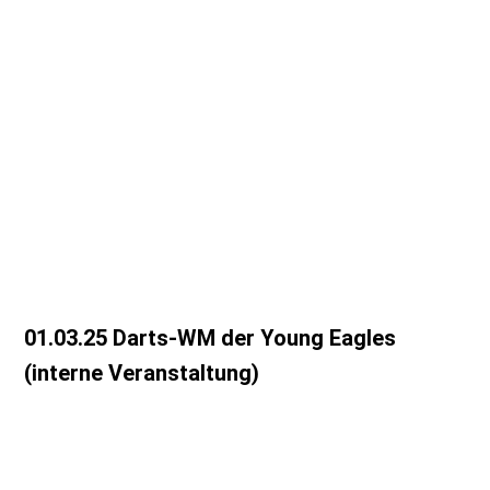
20250316020804
IMG-20250315-WA0020
IMG-20250315-WA0019
Screenshot_20250316-015500
IMG-20250315-WA0017
01.03.25 Darts-WM der Young Eagles
(interne Veranstaltung)
IMG_8769