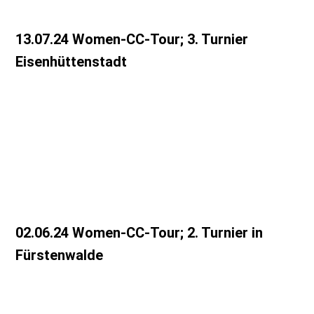
13.07.24 Women-CC-Tour; 3. Turnier
Eisenhüttenstadt
20240713_135925
20240713_140112
20240713_155447
02.06.24 Women-CC-Tour; 2. Turnier in
Fürstenwalde
IMG_20240602_105850