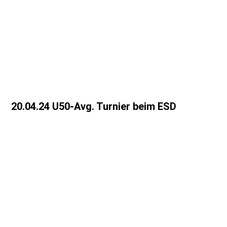
IMG_20240602_105936
IMG_20240602_111916
IMG_20240602_111928
20.04.24 U50-Avg. Turnier beim ESD
IMG_6639
IMG_6568
WhatsApp Bild 2024-04-21 um 15.21.38_4042c6a1
IMG_6555