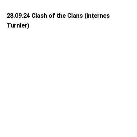
28.09.24 Clash of the Clans (internes
Turnier)
DSC00682
IMG-20240928-WA0011
DSC00675
DSC00679
DSC00684
DSC00713